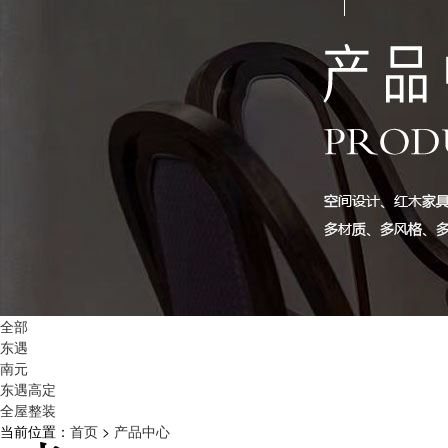
全部
东遇
南元
东遇高定
全屋整装
当前位置：
首页
>
产品中心