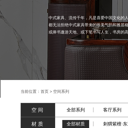
中式家具、流传千年，凡是喜爱中国文化的
都无法拒绝中式家具带来的唯美气韵和雅居
或捧书遨游天地、或下笔书写人生，书房的
当前位置：
首页
>
空间系列
空间
全部系列
客厅系列
材质
全部材质
刺猬紫檀·东