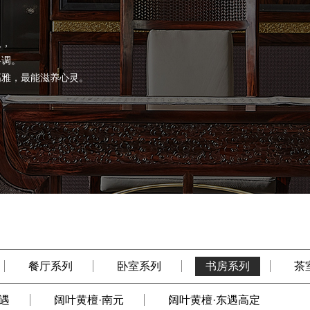
人，
格调。
高雅，最能滋养心灵。
餐厅系列
卧室系列
书房系列
茶
遇
阔叶黄檀·南元
阔叶黄檀·东遇高定